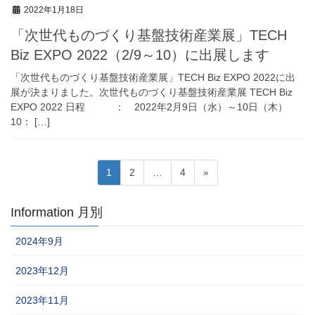
2022年1月18日
「次世代ものづくり基盤技術産業展」TECH
Biz EXPO 2022（2/9～10）に出展します
「次世代ものづくり基盤技術産業展」TECH Biz EXPO 2022に出
展が決まりました。次世代ものづくり基盤技術産業展 TECH Biz
EXPO 2022 日程 ： 2022年2月9日（水）～10日（木）
10： […]
投
固
固
固
1
2
…
4
»
稿
定
定
定
ペ
ペ
ペ
の
Information 月別
ー
ー
ー
ペ
ジ
ジ
ジ
2024年9月
ー
ジ
2023年12月
送
2023年11月
り