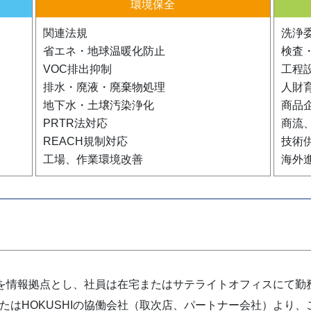
環境保全
関連法規
洗浄
省エネ・地球温暖化防止
検査
VOC排出抑制
工程
排水・廃液・廃棄物処理
人財
地下水・土壌汚染浄化
商品
PRTR法対応
商流
REACH規制対応
技術
工場、作業環境改善
海外
ターを情報拠点とし、社員は在宅またはサテライトオフィスにて勤
たはHOKUSHIの協働会社（取次店、パートナー会社）より