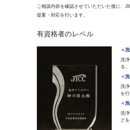
ご相談内容を確認させていただいた後に、J
提案・対応を行います。
有資格者のレベル
＜洗
洗浄
る。
＜洗
洗浄
を行
＜洗
洗浄
どを